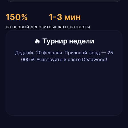
150%
1-3 мин
на первый депозит
выплаты на карты
🔥 Турнир недели
Дедлайн 20 февраля. Призовой фонд — 25
000 ₽. Участвуйте в слоте Deadwood!