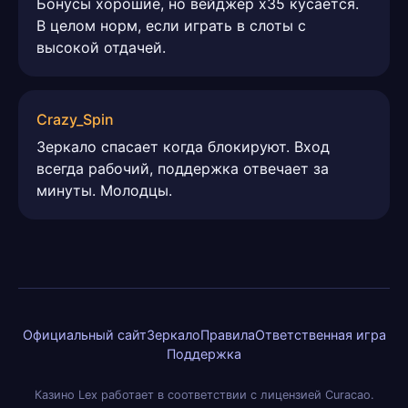
Бонусы хорошие, но вейджер x35 кусается.
В целом норм, если играть в слоты с
высокой отдачей.
Crazy_Spin
Зеркало спасает когда блокируют. Вход
всегда рабочий, поддержка отвечает за
минуты. Молодцы.
Официальный сайт
Зеркало
Правила
Ответственная игра
Поддержка
Казино Lex работает в соответствии с лицензией Curacao.