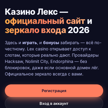
Казино Лекс —
официальный сайт
и
зеркало входа
2026
Здесь и
играть
, и
бонусы
забирать — всё по-
честному. Lex casino открывает доступ к
слотам, которые реально дают. Провайдеры
Hacksaw, Nolimit City, Endorphina — без
блокировок, даже если основной домен лёг.
Официальное зеркало всегда с вами.
Регистрация
Вход в аккаунт