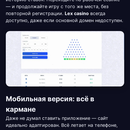
— и продолжайте игру с того же места, без
повторной регистрации.
Lex casino
всегда
доступно, даже если основной домен недоступен.
Мобильная версия: всё в
кармане
Даже не думал ставить приложение — сайт
идеально адаптирован. Всё летает на телефоне,